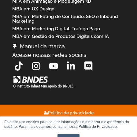
MFA em Animação e Modelagem 3D
MBA em UX Design
MBA em Marketing de Conteúdo, SEO e Inbound
Marketing
MBA em Marketing Digital: Tráfego Pago
MBA em Gestão de Produtos Digitais com IA
Manual da marca
Acesse nossas redes sociais
Política de privacidade
Este site usa cookies para coletar informações e melhorar a experiência do
Termos de uso
usuário. Para mais detalhes, consulte nossa Política de Privacidade.
2026
©