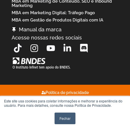
MBA em Marketing de Conteúdo, SEO e Inbound
Marketing
MBA em Marketing Digital: Tráfego Pago
MBA em Gestão de Produtos Digitais com IA
Manual da marca
Acesse nossas redes sociais
Política de privacidade
Este site usa cookies para coletar informações e melhorar a experiência do
Termos de uso
usuário. Para mais detalhes, consulte nossa Política de Privacidade.
2026
©
Fechar
ECDD: Faculdade de Design, Jogos, Cinema, Animação, Publicidade
e Fotografia.
- Todos os direitos reservados.