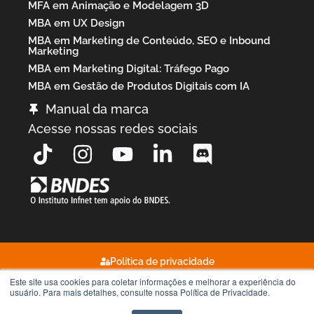
MFA em Animação e Modelagem 3D
MBA em UX Design
MBA em Marketing de Conteúdo, SEO e Inbound
Marketing
MBA em Marketing Digital: Tráfego Pago
MBA em Gestão de Produtos Digitais com IA
Manual da marca
Acesse nossas redes sociais
Política de privacidade
Este site usa cookies para coletar informações e melhorar a experiência do
Termos de uso
usuário. Para mais detalhes, consulte nossa Política de Privacidade.